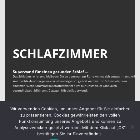
SCHLAFZIMMER
Superwand für einen gesunden Schlaf …
Das Schlafzimmer ist und bleibt der Ort an dem man zur Ruhe kommt, sich entspannt und erholt.
Wer möchte da schon gerne von Schimmelgeruch gestört werden und Schimmelsporen
einatmen? Denn Schimmel im Schlafzimmer ist nicht nur unschön, er kann auch
gesundheitsschädlich sein. Dagegen hilft die Superwand.
Wir verwenden Cookies, um unser Angebot für Sie einfacher
zu präsentieren. Cookies gewährleisten den vollen
Funktionsumfang unseres Angebots und können zu
Analysezwecken gesetzt werden. Mit dem Klick auf „OK“
bestätigen Sie Ihr Einverständnis.
© 2026
KORFF AG
Impressum
Datenschutz