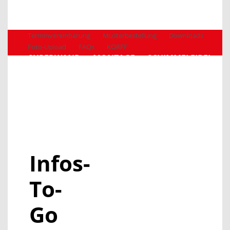
Terminvereinbarung
Musterbestellung
Downloads
Foto-Upload
FAQs
KORFF
SUPERWAND
MONTAGE
SCHIMMELFIBEL
MEDIATHEK
NEWS
KONTAKT
Infos-
To-
Go